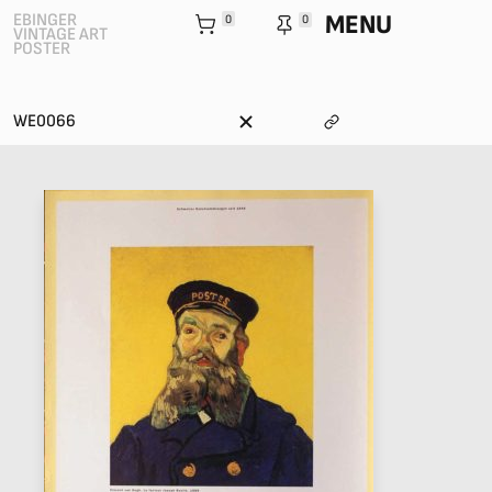
MENU
EBINGER
0
0
VINTAGE ART
POSTER
WE0066